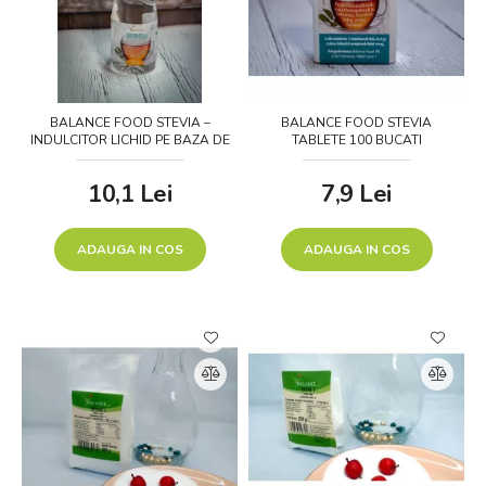
BALANCE FOOD STEVIA –
BALANCE FOOD STEVIA
INDULCITOR LICHID PE BAZA DE
TABLETE 100 BUCATI
GLICOZID DE STEVIOL 125 ML
10,1
Lei
7,9
Lei
ADAUGA IN COS
ADAUGA IN COS