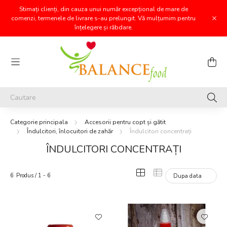
Stimați clienți, din cauza unui număr excepțional de mare de
comenzi, termenele de livrare s-au prelungit. Vă mulțumim pentru
înțelegere și răbdare.
Accesorii pentru copt și gătit
Îndulcitori, înlocuitori de zahăr
Îndulcitori concentrați
ÎNDULCITORI CONCENTRAȚI
6
Produs
1
6